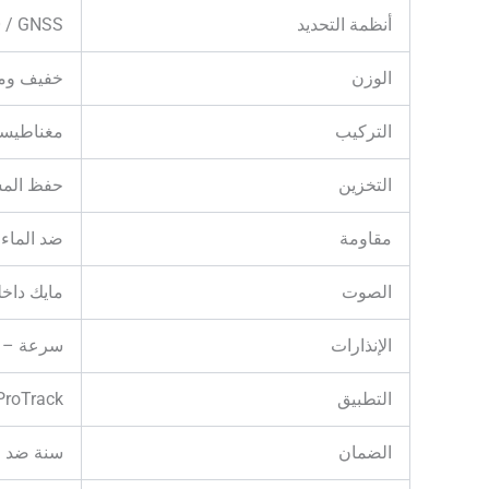
أنظمة التحديد
 / GNSS
الوزن
خفيف وم
التركيب
مغناطيسي
التخزين
حفظ المسار ح
مقاومة
ضد الماء
الصوت
مايك داخل
الإنذارات
سرعة – اه
التطبيق
ProTrack (موبايل + ويب
الضمان
سنة ضد ع