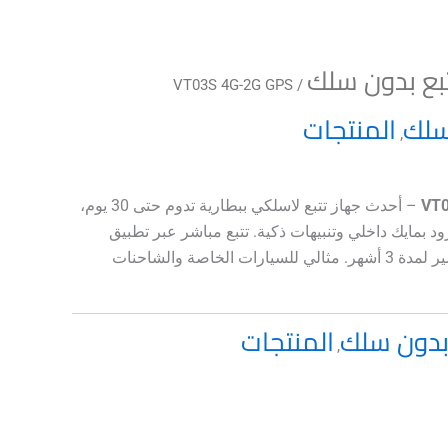
تبع بدون سلك
/ VT03S 4G-2G GPS
سلك
المنتجات
,
VT0
– أحدث جهاز تتبع لاسلكي ببطارية تدوم حتى 30 يوم،
د بمايك داخلي وتنبيهات
ذكية. تتبع مباشر عبر تطبيق
ProTrack مع حفظ خط السير لمدة 3 أشهر. مثالي للسيارات الخاصة والشاحنات
 بدون سلك
المنتجات
,