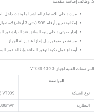
5. وظائف إضافية متقدمة
مايك داخلي للاستماع المباشر لما يحدث داخل الس
إمكانية تعيين أرقام SOS (حتى 3 أرقام) لاستقبال الإنذارات والاتصال المباشر.
إنذار صوتي داخلي ينبه السائق عند القيادة غير ال
مستشعر ضوء يرسل إنذارًا عند إزالة الجهاز.
أوضاع عمل ذكية لتوفير الطاقة وإطالة عمر البطا
المواصفات الفنية لجهاز -VT03S 4G-2G
المواصفة
نوع الشبكة
VT03S (يدعم 3G / 2G/4G)
البطارية
10000mAh – تدوم 25-