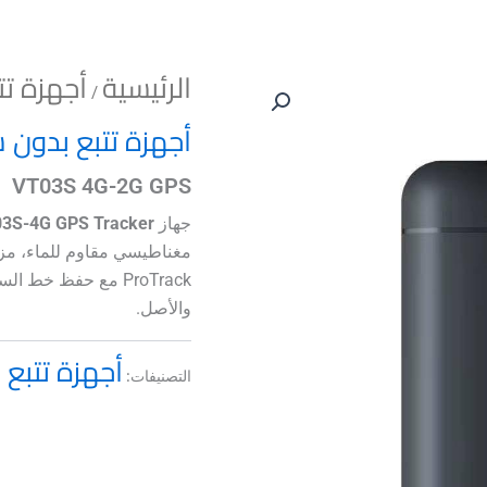
الرئيسية
أجهزة ت
/
أجهزة تتبع بدون 
VT03S 4G-2G GPS
جهاز
3S-4G GPS Tracker
مغناطيسي مقاوم للماء، مزو
والأصل.
أجهزة تتبع
التصنيفات: