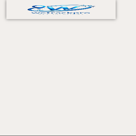
خطي
لى
لمحتوى