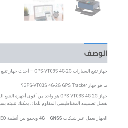
الوصف
مراجعات (0)
جهاز تتبع السيارات GPS-VT03S 4G-2G – أحدث جهاز تتبع لاسلكي ببطارية تدوم حتى 30 يوم
ما هو جهاز GPS-VT03S 4G-2G GPS Tracker؟
جهاز GPS-VT03S 4G-2G هو واحد من أقوى أجهزة التتبع اللاسلكية (بدون أي أسلاك)، يتميز ببطارية
بفضل تصميمه المغناطيسي المقاوم للماء، يمكنك تثبيته بسه
الجهاز يعمل عبر شبكات
4G – GNSS
ويجمع بين أنظمة GPS، GLONASS، GALILEO لتوفير دقة عالية جدًا في تحديد الموقع، مع دعم كامل للتتبع عبر تطبيقات