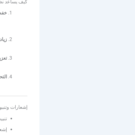
كيف يساعد نظا
خفض 
زياد
تعزي
التح
إشعارات وتنبي
تنبي
إشع