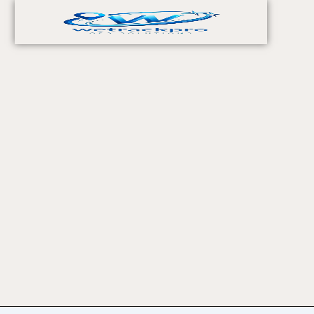
خطي
لى
لمحتوى