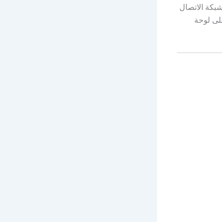
 شبكة الاتصال
هذه البيانات تتم معالجتها وعرضها بشكل فوري (Real-Time) على لوحة