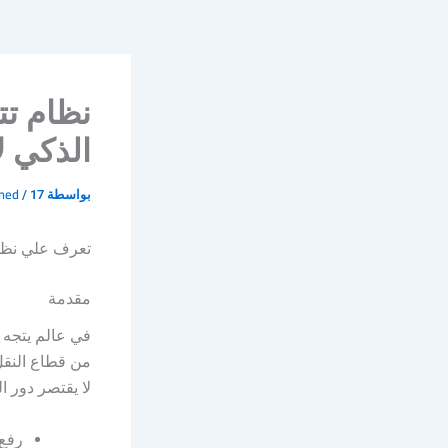
نظام ت
الذكي ل
med
بواسطة
17 سبتمبر، 2023
/
️تعرف علي نظا
مقدمة
في عالم يتجه 
من قطاع النقل
لا يقتصر دور ا
رفع 