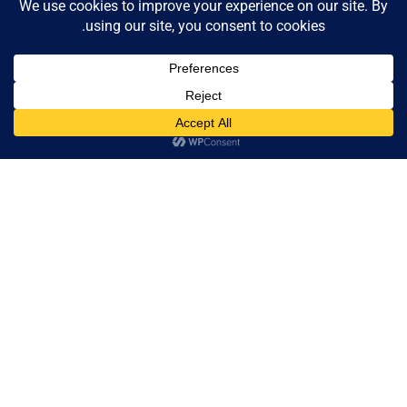
تقليل الأخطاء التشغيلية.
تسريع تحقيق النتائج.
رفع كفاءة فرق العمل.
Contact us
Open
تحسين العائد على الاستثمار.
chaty
استمرارية التشغيل بكفاءة عالية.
الخاتمة
يمثل التدريب والتشغيل للمتعاقدين خطوة أساسية لضمان نجاح
أي مشروع تقني وتحقيق أقصى استفادة من الأنظمة والحلول
الحديثة. فمن خلال برامج التدريب المتخصصة والتشغيل
الاحترافي والدعم المستمر، تستطيع المؤسسات رفع كفاءة
فرق العمل وتحسين الأداء التشغيلي وتحقيق أهدافها بكفاءة أكبر.